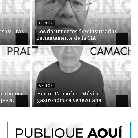
OPINIÓN
asos/ Tras
Los documentos desclasificados
recientemente de la CIA
OPINIÓN
 de Guama,
Héctor Camacho…Música
época.
gastronómica venezolana