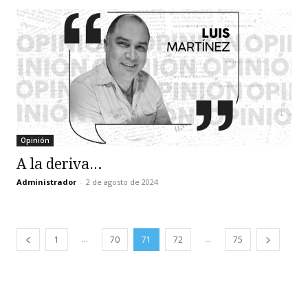
Opinión
A la deriva…
Administrador
-
2 de agosto de 2024
...
...
1
70
71
72
75