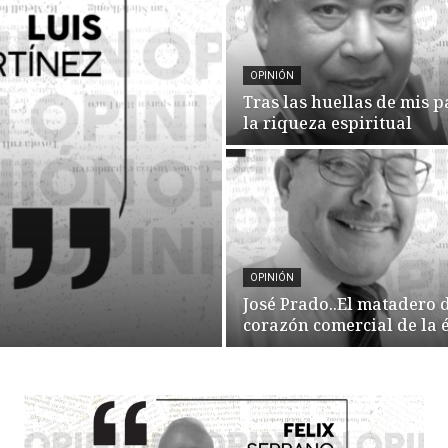
OPINIÓN
Tras las huellas de mis p
la riqueza espiritual
OPINIÓN
José Prado..El matadero
corazón comercial de la 