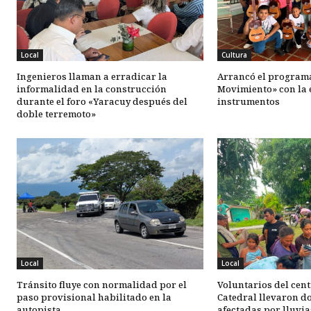
Local
Cultura
Ingenieros llaman a erradicar la
Arrancó el programa
informalidad en la construcción
Movimiento» con la 
durante el foro «Yaracuy después del
instrumentos
doble terremoto»
Local
Local
Tránsito fluye con normalidad por el
Voluntarios del cent
paso provisional habilitado en la
Catedral llevaron d
autopista
afectadas por lluvia