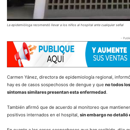
La epidemióloga recomendó llevar a los niños al hospital ante cualquier señal
- Publi
Carmen Yánez, directora de epidemiología regional, inform
hay es de casos sospechosos de dengue y que
no todos lo
síntomas similares presentan esta enfermedad
.
También afirmó que de acuerdo al monitoreo que mantienen
positivos internados en el hospital,
sin embargo no detalló 
En cuanto a los casos sospechosos que han recibido, dijo 