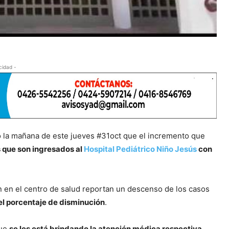
cidad -
ó la mañana de este jueves #31oct que el incremento que
s que son ingresados al
Hospital Pediátrico Niño Jesús
con
 en el centro de salud reportan un descenso de los casos
el porcentaje de disminución
.
que
se les está brindando la atención médica respectiva