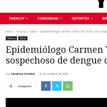
YARACUY
COMUNIDAD
DEPORTES
MÁ
Inicio
Yaracuy
Salud
Epidemiólogo Carmen Yánez: No todo caso sosp
Yaracuy
Salud
Epidemiólogo Carmen Y
sospechoso de dengue d
Por
Carolina Cordero
31 de octubre de 2024
Compartir