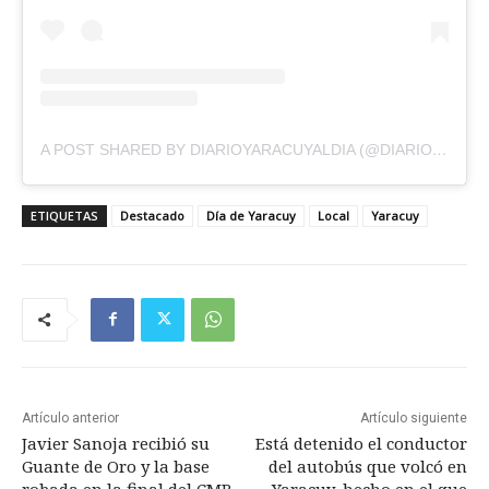
A POST SHARED BY DIARIOYARACUYALDIA (@DIARIOYARACUYALDIA)
ETIQUETAS
Destacado
Día de Yaracuy
Local
Yaracuy
Artículo anterior
Artículo siguiente
Javier Sanoja recibió su
Está detenido el conductor
Guante de Oro y la base
del autobús que volcó en
robada en la final del CMB
Yaracuy, hecho en el que