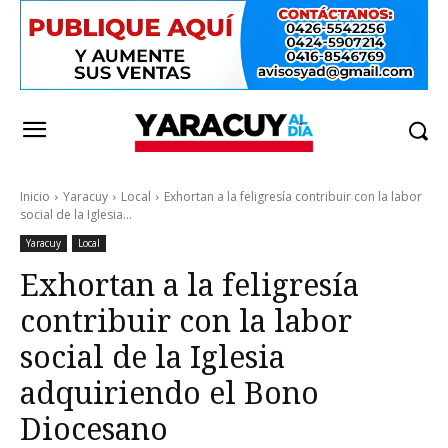
Inicio
Yaracuy
Local
Exhortan a la feligresía contribuir con la labor
social de la Iglesia...
Yaracuy
Local
Exhortan a la feligresía
contribuir con la labor
social de la Iglesia
adquiriendo el Bono
Diocesano