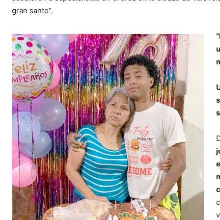
gran santo”.
“
u
m
U
s
D
j
e
m
c
c
v