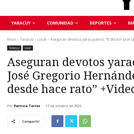
YARACUY
COMUNIDAD
DEPORTES
MÁ
Inicio
Yaracuy
Local
Aseguran devotos yaracuyanos: “El doctor José G
Yaracuy
Local
Aseguran devotos yara
José Gregorio Hernánde
desde hace rato” +Vide
Por
Patricia Torres
17 de octubre de 2025
Compartir