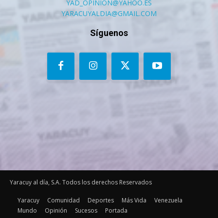
YAD_OPINION@YAHOO.ES
YARACUYALDIA@GMAIL.COM
Síguenos
Yaracuy al día, S.A. Todos los derechos Reservados
Yaracuy
Comunidad
Deportes
Más Vida
Venezuela
Mundo
Opinión
Sucesos
Portada