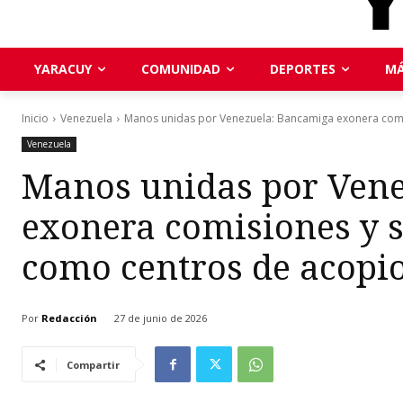
YARACUY
COMUNIDAD
DEPORTES
MÁ
Inicio
Venezuela
Manos unidas por Venezuela: Bancamiga exonera comis
Venezuela
Manos unidas por Ven
exonera comisiones y s
como centros de acopi
Por
Redacción
27 de junio de 2026
Compartir