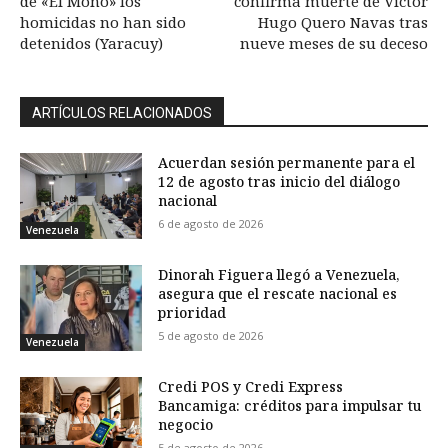
de «El Mono» los
confirma muerte de Víctor
homicidas no han sido
Hugo Quero Navas tras
detenidos (Yaracuy)
nueve meses de su deceso
ARTÍCULOS RELACIONADOS
Acuerdan sesión permanente para el
12 de agosto tras inicio del diálogo
nacional
6 de agosto de 2026
Venezuela
Dinorah Figuera llegó a Venezuela,
asegura que el rescate nacional es
prioridad
5 de agosto de 2026
Venezuela
Credi POS y Credi Express
Bancamiga: créditos para impulsar tu
negocio
5 de agosto de 2026