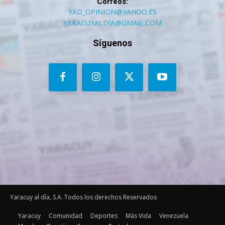
Correos:
YAD_OPINION@YAHOO.ES
YARACUYALDIA@GMAIL.COM
Síguenos
Yaracuy al día, S.A. Todos los derechos Reservados
Yaracuy
Comunidad
Deportes
Más Vida
Venezuela