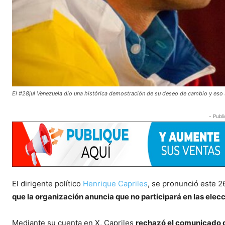
El #28jul Venezuela dio una histórica demostración de su deseo de cambio y eso 
- Publi
El dirigente político
Henrique Capriles
, se pronunció este 
que la organización anuncia que no participará en las ele
Mediante su cuenta en X, Capriles
rechazó el comunicado d