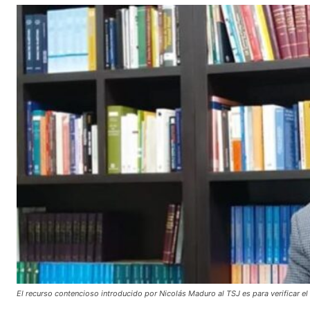
El recurso contencioso introducido por Nicolás Maduro al TSJ es para verificar el