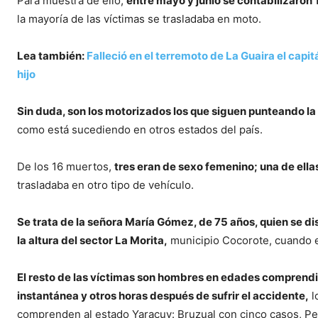
Para muestra de ello,
entre mayo y junio se contabilizaron 1
la mayoría de las víctimas se trasladaba en moto.
Lea también:
Falleció en el terremoto de La Guaira el capit
hijo
Sin duda, son los motorizados los que siguen punteando la 
como está sucediendo en otros estados del país.
De los 16 muertos,
tres eran de sexo femenino; una de ella
trasladaba en otro tipo de vehículo.
Se trata de la señora María Gómez, de 75 años, quien se di
la altura del sector La Morita,
municipio Cocorote, cuando el
El resto de las víctimas son hombres en edades comprendi
instantánea y otros horas después de sufrir el accidente,
l
comprenden al estado Yaracuy: Bruzual con cinco casos, Peñ