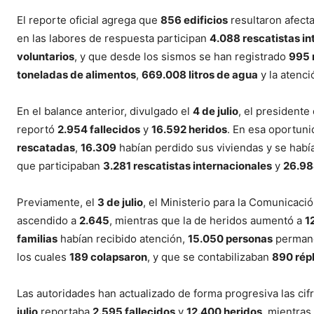
El reporte oficial agrega que
856 edificios
resultaron afect
en las labores de respuesta participan
4.088 rescatistas in
voluntarios
, y que desde los sismos se han registrado
995 
toneladas de alimentos
,
669.008 litros de agua
y la atenc
En el balance anterior, divulgado el
4 de julio
, el president
reportó
2.954 fallecidos
y
16.592 heridos
. En esa oportuni
rescatadas
,
16.309
habían perdido sus viviendas y se habí
que participaban
3.281 rescatistas internacionales
y
26.98
Previamente, el
3 de julio
, el Ministerio para la Comunicació
ascendido a
2.645
, mientras que la de heridos aumentó a
1
familias
habían recibido atención,
15.050 personas
permane
los cuales
189 colapsaron
, y que se contabilizaban
890 rép
Las autoridades han actualizado de forma progresiva las ci
julio
reportaba
2.595 fallecidos
y
12.400 heridos
, mientras