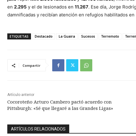
en
2.295
y el de lesionados en
11.267
. Ese día, Jorge Rod
damnificadas y recibían atención en refugios habilitados en
ETIQUETAS
Destacado
La Guaira
Sucesos
Terremoto
Terre
Compartir
Artículo anterior
Cocoroteño Arturo Cambero pactó acuerdo con
Pittsburgh: «Sé que llegaré a las Grandes Ligas»
ARTÍCULOS RELACIONADOS