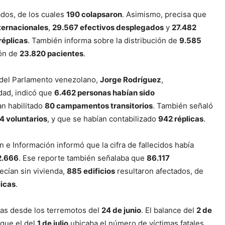
ados, de los cuales
190 colapsaron
. Asimismo, precisa que
ternacionales
,
29.567 efectivos desplegados
y
27.482
réplicas
. También informa sobre la distribución de
9.585
ión de
23.820 pacientes
.
e del Parlamento venezolano,
Jorge Rodríguez
,
dad, indicó que
6.462 personas habían sido
an habilitado
80 campamentos transitorios
. También señaló
4 voluntarios
, y que se habían contabilizado
942 réplicas
.
n e Información informó que la cifra de fallecidos había
2.666
. Ese reporte también señalaba que
86.117
cían sin vivienda,
885 edificios
resultaron afectados, de
licas
.
fras desde los terremotos del
24 de junio
. El balance del
2 de
 que el del
1 de julio
ubicaba el número de víctimas fatales