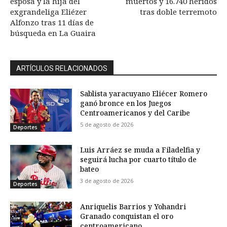
esposa y la hija del
muertos y 16.740 heridos
exgrandeliga Eliézer
tras doble terremoto
Alfonzo tras 11 días de
búsqueda en La Guaira
ARTÍCULOS RELACIONADOS
Sablista yaracuyano Eliécer Romero
ganó bronce en los Juegos
Centroamericanos y del Caribe
5 de agosto de 2026
Deportes
Luis Arráez se muda a Filadelfia y
seguirá lucha por cuarto título de
bateo
3 de agosto de 2026
Deportes
Anriquelis Barrios y Yohandri
Granado conquistan el oro
centroamericano