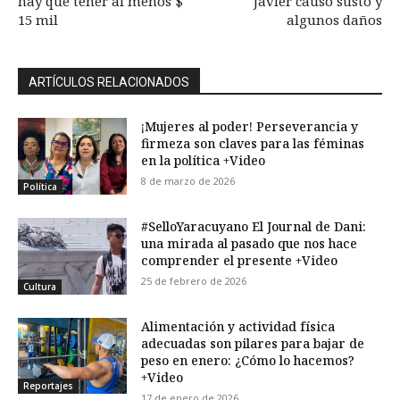
hay que tener al menos $
Javier causó susto y
15 mil
algunos daños
ARTÍCULOS RELACIONADOS
¡Mujeres al poder! Perseverancia y
firmeza son claves para las féminas
en la política +Video
8 de marzo de 2026
Política
#SelloYaracuyano El Journal de Dani:
una mirada al pasado que nos hace
comprender el presente +Video
25 de febrero de 2026
Cultura
Alimentación y actividad física
adecuadas son pilares para bajar de
peso en enero: ¿Cómo lo hacemos?
+Video
Reportajes
17 de enero de 2026