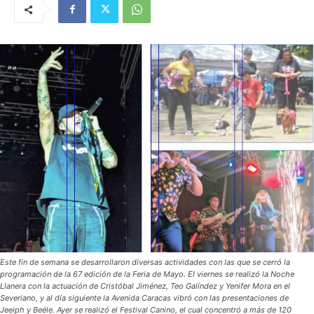
Este fin de semana se desarrollaron diversas actividades con las que se cerró la
programación de la 67 edición de la Feria de Mayo. El viernes se realizó la Noche
Llanera con la actuación de Cristóbal Jiménez, Teo Galíndez y Yenifer Mora en el
Severiano, y al día siguiente la Avenida Caracas vibró con las presentaciones de
Jeeiph y Beéle. Ayer se realizó el Festival Canino, el cual concentró a más de 120