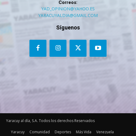
Correos:
YAD_OPINION@YAHOO.ES
YARACUYALDIA@GMAIL.COM
Síguenos
Yaracuy al día, S.A. Todos los derechos Reservados
Yaracuy
Comunidad
Deportes
Más Vida
Venezuela