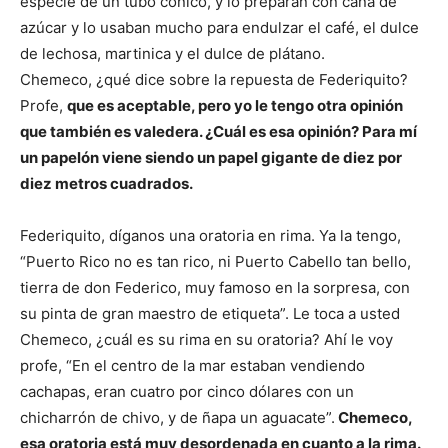
especie de un tubo cónico, y lo preparan con caña de
azúcar y lo usaban mucho para endulzar el café, el dulce
de lechosa, martinica y el dulce de plátano.
Chemeco, ¿qué dice sobre la repuesta de Federiquito?
Profe,
que es aceptable, pero yo le tengo otra opinión
que también es valedera. ¿Cuál es esa opinión? Para mí
un papelón viene siendo un papel gigante de diez por
diez metros cuadrados.
Federiquito, díganos una oratoria en rima. Ya la tengo,
“Puerto Rico no es tan rico, ni Puerto Cabello tan bello,
tierra de don Federico, muy famoso en la sorpresa, con
su pinta de gran maestro de etiqueta”. Le toca a usted
Chemeco, ¿cuál es su rima en su oratoria? Ahí le voy
profe, “En el centro de la mar estaban vendiendo
cachapas, eran cuatro por cinco dólares con un
chicharrón de chivo, y de ñapa un aguacate”.
Chemeco,
esa oratoria está muy desordenada en cuanto a la rima.