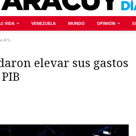
S VIDA
VENEZUELA
MUNDO
OPINIÓN
S
al 5...
daron elevar sus gastos
 PIB