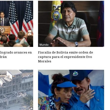
Mundo
 logrado avances en
Fiscalía de Bolivia emite orden de
Irán
captura para el expresidente Evo
Morales