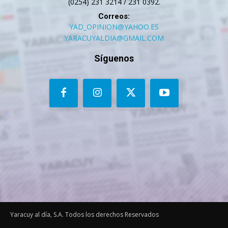
(0254) 231 3214 / 231 0392.
Correos:
YAD_OPINION@YAHOO.ES
YARACUYALDIA@GMAIL.COM
Síguenos
Yaracuy al día, S.A. Todos los derechos Reservados