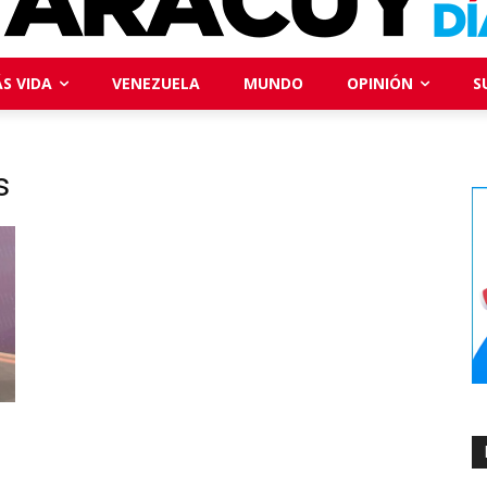
S VIDA
VENEZUELA
MUNDO
OPINIÓN
S
s