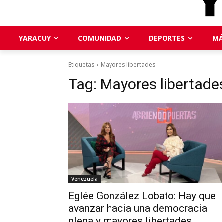
YARACUY
COMUNIDAD
DEPORTES
MÁ
Etiquetas
Mayores libertades
Tag:
Mayores libertade
Venezuela
Eglée González Lobato: Hay que
avanzar hacia una democracia
plena y mayores libertades