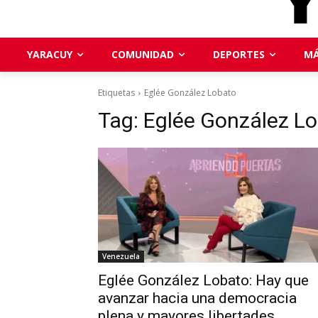
YARACUY
COMUNIDAD
DEPORTES
MÁ
Etiquetas
Eglée González Lobato
Tag:
Eglée González L
Venezuela
Eglée González Lobato: Hay que
avanzar hacia una democracia
plena y mayores libertades