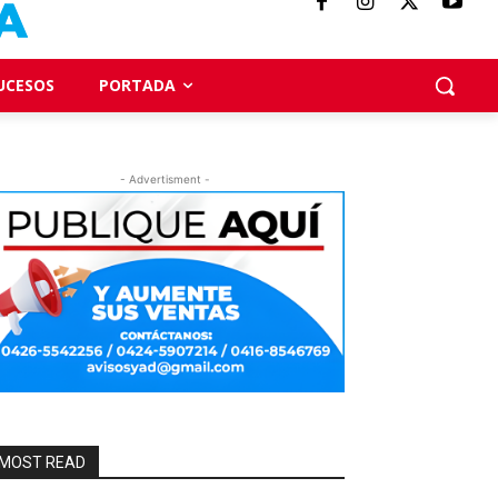
UCESOS
PORTADA
- Advertisment -
MOST READ