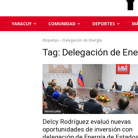
YARACUY
COMUNIDAD
DEPORTES
MÁ
Etiquetas
Delegación de Energía
Tag:
Delegación de Ene
Venezuela
Delcy Rodríguez evaluó nuevas
oportunidades de inversión con
delegación de Energía de Estado