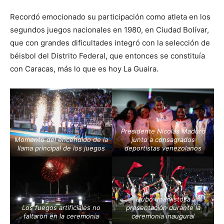
Recordó emocionado su participación como atleta en los
segundos juegos nacionales en 1980, en Ciudad Bolívar,
que con grandes dificultades integró con la selección de
béisbol del Distrito Federal, que entonces se constituía
con Caracas, más lo que es hoy La Guaira.
Presidente Nicolás Maduro
Momento del encendido de la
junto a consagrados
llama principal de los juegos
deportistas venezolanos
Hubo una vistosa
Los fuegos artificiales no
presentación durante la
faltaron en la ceremonia
ceremonia inaugural