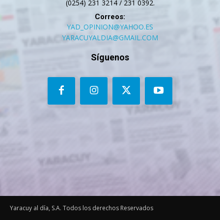
(0254) 231 3214 / 231 0392.
Correos:
YAD_OPINION@YAHOO.ES
YARACUYALDIA@GMAIL.COM
Síguenos
Yaracuy al día, S.A. Todos los derechos Reservados