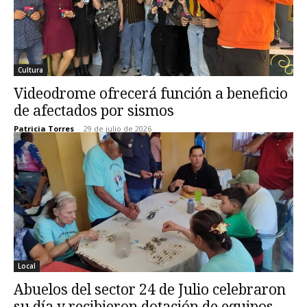
Cultura
Videodrome ofrecerá función a beneficio
de afectados por sismos
Patricia Torres
-
29 de julio de 2026
Local
Abuelos del sector 24 de Julio celebraron
su día y recibieron dotación de equipos