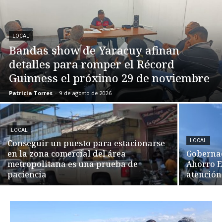
LOCAL
Bandas show de Yaracuy afinan
detalles para romper el Récord
Guinness el próximo 29 de noviembre
Patricia Torres
-
9 de agosto de 2026
LOCAL
Conseguir un puesto para estacionarse
LOCAL
en la zona comercial del área
Gobernac
metropolitana es una prueba de
Ahorro E
paciencia
atención