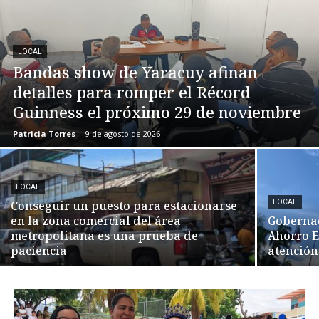
LOCAL
Bandas show de Yaracuy afinan
detalles para romper el Récord
Guinness el próximo 29 de noviembre
Patricia Torres
-
9 de agosto de 2026
LOCAL
Conseguir un puesto para estacionarse
LOCAL
en la zona comercial del área
Gobernac
metropolitana es una prueba de
Ahorro E
paciencia
atención