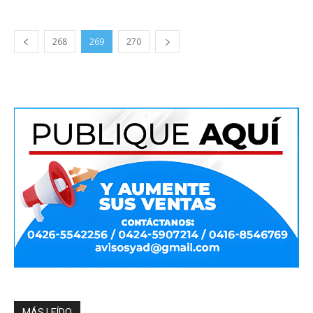
268
269
270
MÁS LEÍDO