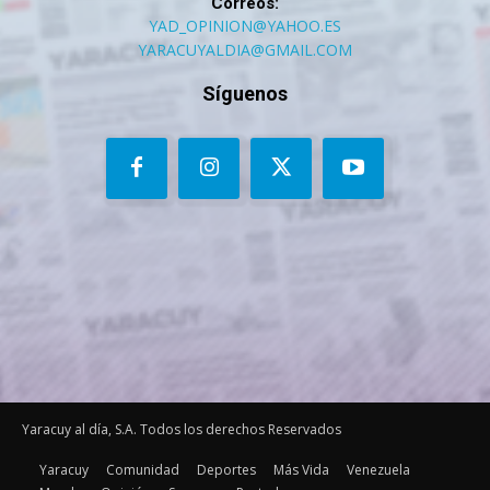
Correos:
YAD_OPINION@YAHOO.ES
YARACUYALDIA@GMAIL.COM
Síguenos
Yaracuy al día, S.A. Todos los derechos Reservados
Yaracuy
Comunidad
Deportes
Más Vida
Venezuela