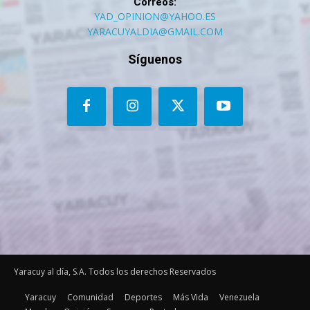
Correos:
YAD_OPINION@YAHOO.ES
YARACUYALDIA@GMAIL.COM
Síguenos
Yaracuy al día, S.A. Todos los derechos Reservados
Yaracuy
Comunidad
Deportes
Más Vida
Venezuela