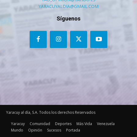
YARACUYALDIA@GMAIL.COM
Síguenos
Yaracuy al día, S.A. Todos los derechos Reservados
Yaracuy
Comunidad
Deportes
Más Vida
Venezuela
Mundo
Opinión
Sucesos
Portada