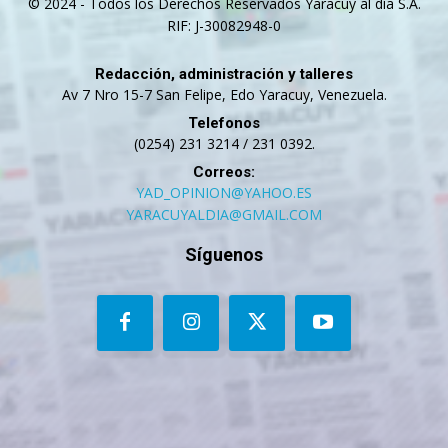
© 2024 - Todos los Derechos Reservados Yaracuy al día S.A.
RIF: J-30082948-0
Redacción, administración y talleres
Av 7 Nro 15-7 San Felipe, Edo Yaracuy, Venezuela.
Telefonos
(0254) 231 3214 / 231 0392.
Correos:
YAD_OPINION@YAHOO.ES
YARACUYALDIA@GMAIL.COM
Síguenos