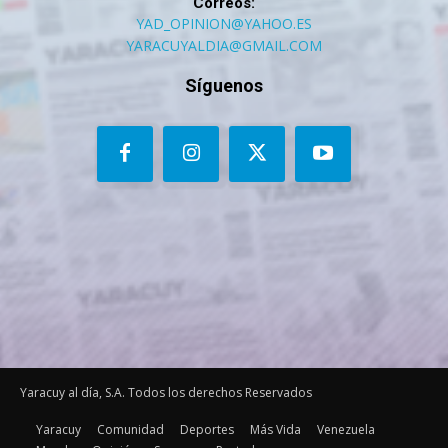
Correos:
YAD_OPINION@YAHOO.ES
YARACUYALDIA@GMAIL.COM
Síguenos
Yaracuy al día, S.A. Todos los derechos Reservados
Yaracuy
Comunidad
Deportes
Más Vida
Venezuela