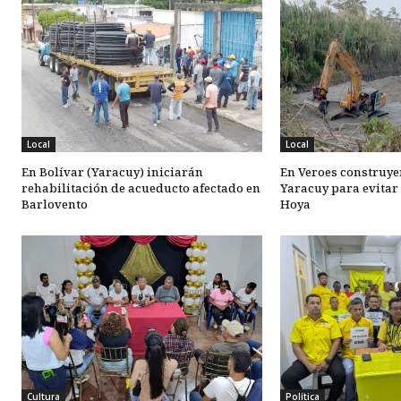
Local
Local
En Bolívar (Yaracuy) iniciarán
En Veroes construyen
rehabilitación de acueducto afectado en
Yaracuy para evitar
Barlovento
Hoya
Cultura
Política