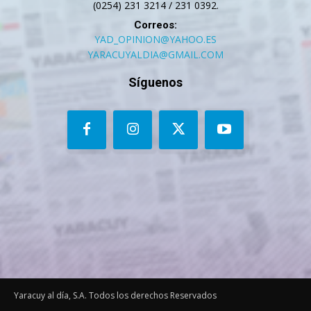
(0254) 231 3214 / 231 0392.
Correos:
YAD_OPINION@YAHOO.ES
YARACUYALDIA@GMAIL.COM
Síguenos
Yaracuy al día, S.A. Todos los derechos Reservados