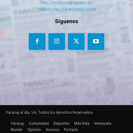
YAD_OPINION@YAHOO.ES
YARACUYALDIA@GMAIL.COM
Síguenos
Yaracuy al día, S.A. Todos los derechos Reservados
Yaracuy
Comunidad
Deportes
Más Vida
Venezuela
Mundo
Opinión
Sucesos
Portada