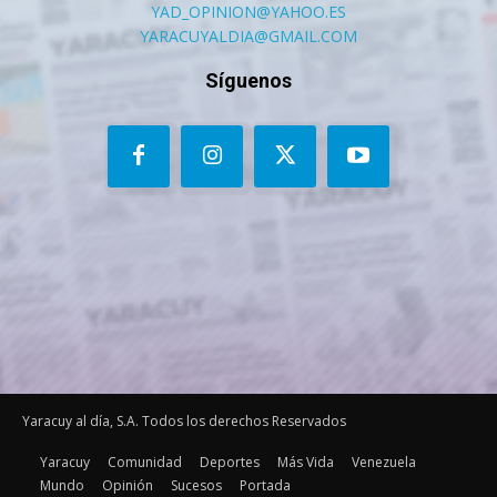
YAD_OPINION@YAHOO.ES
YARACUYALDIA@GMAIL.COM
Síguenos
Yaracuy al día, S.A. Todos los derechos Reservados
Yaracuy
Comunidad
Deportes
Más Vida
Venezuela
Mundo
Opinión
Sucesos
Portada