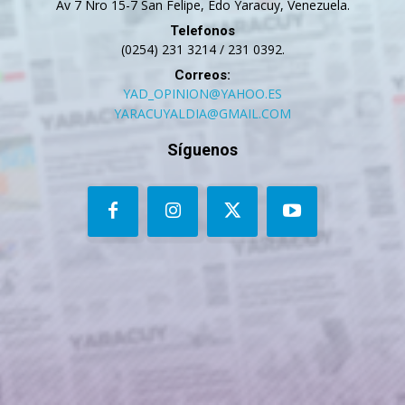
Av 7 Nro 15-7 San Felipe, Edo Yaracuy, Venezuela.
Telefonos
(0254) 231 3214 / 231 0392.
Correos:
YAD_OPINION@YAHOO.ES
YARACUYALDIA@GMAIL.COM
Síguenos