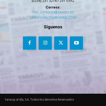
(0254) 231 3214 / 231 0392.
Correos:
YAD_OPINION@YAHOO.ES
YARACUYALDIA@GMAIL.COM
Síguenos
Yaracuy al día, S.A. Todos los derechos Reservados