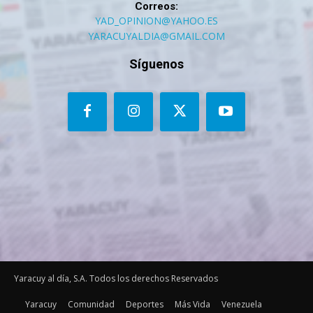
Correos:
YAD_OPINION@YAHOO.ES
YARACUYALDIA@GMAIL.COM
Síguenos
Yaracuy al día, S.A. Todos los derechos Reservados
Yaracuy
Comunidad
Deportes
Más Vida
Venezuela