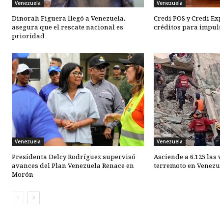
Venezuela
Venezuela
Dinorah Figuera llegó a Venezuela,
Credi POS y Credi E
asegura que el rescate nacional es
créditos para impul
prioridad
Venezuela
Venezuela
Presidenta Delcy Rodríguez supervisó
Asciende a 6.125 las
avances del Plan Venezuela Renace en
terremoto en Venezu
Morón