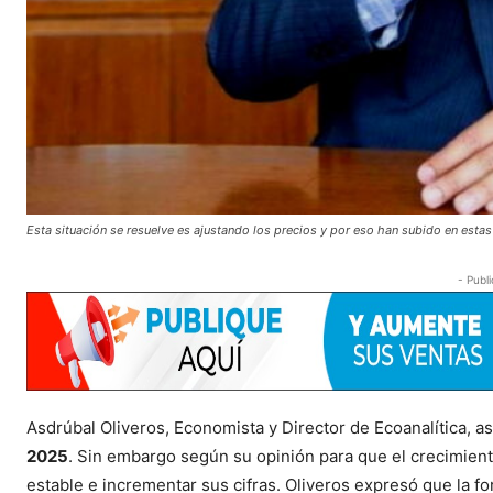
Esta situación se resuelve es ajustando los precios y por eso han subido en estas
- Publi
Asdrúbal Oliveros, Economista y Director de Ecoanalítica, 
2025
. Sin embargo según su opinión para que el crecimien
estable e incrementar sus cifras. Oliveros expresó que la for