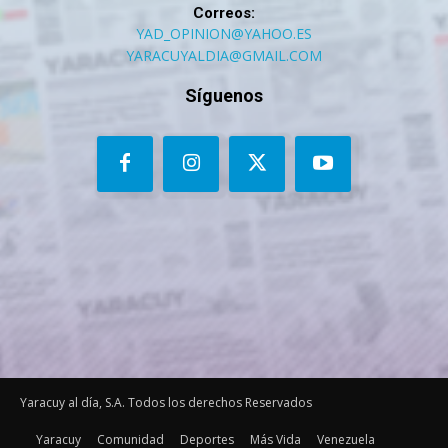
Correos:
YAD_OPINION@YAHOO.ES
YARACUYALDIA@GMAIL.COM
Síguenos
Yaracuy al día, S.A. Todos los derechos Reservados
Yaracuy
Comunidad
Deportes
Más Vida
Venezuela