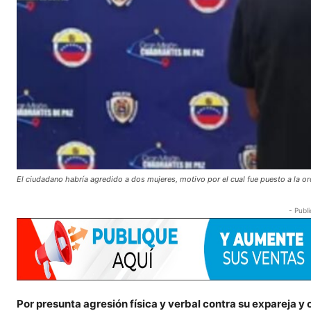
El ciudadano habría agredido a dos mujeres, motivo por el cual fue puesto a la or
- Publi
Por presunta agresión física y verbal contra su expareja y