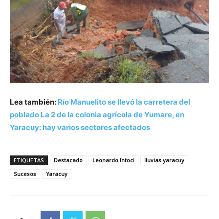
Lea también:
Río Manuelito se llevó la carretera del
poblado La 2 de la colonia agrícola de Yumare, en
Yaracuy: hay varios sectores afectados
ETIQUETAS
Destacado
Leonardo Intoci
lluvias yaracuy
Sucesos
Yaracuy