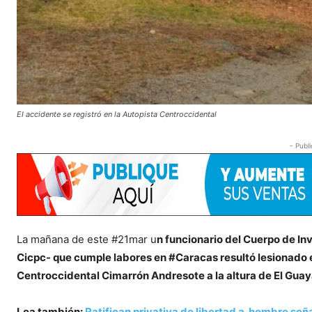
El accidente se registró en la Autopista Centroccidental
- Publi
La mañana de este #21mar u
n funcionario del Cuerpo de Inv
Cicpc- que cumple labores en #Caracas resultó lesionado e
Centroccidental Cimarrón Andresote a la altura de El Gua
Lea también:
Ratifican privativa de libertad a hombre señ