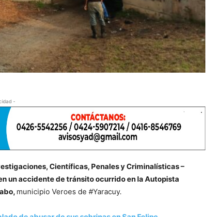
cidad -
estigaciones, Científicas, Penales y Criminalísticas –
n un accidente de tránsito ocurrido en la Autopista
yabo,
municipio Veroes de #Yaracuy.
alado de abusar de sus sobrinas en San Felipe