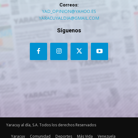
Correos:
YAD_OPINION@YAHOO.ES
YARACUYALDIA@GMAIL.COM
Síguenos
Yaracuy al día, S.A. Todos los derechos Reservados
Yaracuy
Comunidad
Deportes
Más Vida
Venezuela