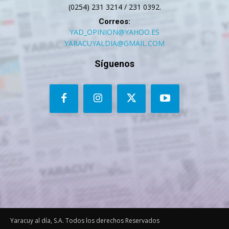
(0254) 231 3214 / 231 0392.
Correos:
YAD_OPINION@YAHOO.ES
YARACUYALDIA@GMAIL.COM
Síguenos
Yaracuy al día, S.A. Todos los derechos Reservados