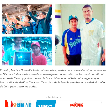
Ernesto, María y Normelis Arráez abrieron las puertas de su casa al equipo de Yaracuy
al Día para hablar de las hazañas de este joven cocoroteño que ha puesto en alto el
nombre de Yaracuy y Venezuela en la boca del mundo del beisbol. Aseguran que
fueron años de dedicación y sacrificio de toda la familia para hacer realidad el sueño
de Luis, pero querer es poder.
- Publicidad -