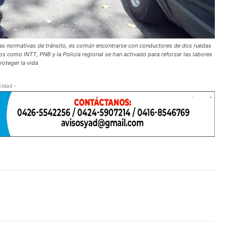
las normativas de tránsito, es común encontrarse con conductores de dos ruedas
os como INTT, PNB y la Policía regional se han activado para reforzar las labores
roteger la vida
cidad -